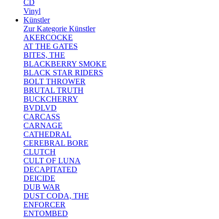
CD
Vinyl
Künstler
Zur Kategorie Künstler
AKERCOCKE
AT THE GATES
BITES, THE
BLACKBERRY SMOKE
BLACK STAR RIDERS
BOLT THROWER
BRUTAL TRUTH
BUCKCHERRY
BVDLVD
CARCASS
CARNAGE
CATHEDRAL
CEREBRAL BORE
CLUTCH
CULT OF LUNA
DECAPITATED
DEICIDE
DUB WAR
DUST CODA, THE
ENFORCER
ENTOMBED