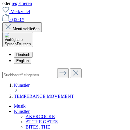
oder
registrieren
Merkzettel
0,00 €*
Menü schließen
Deutsch
Deutsch
English
Künstler
TEMPERANCE MOVEMENT
Musik
Künstler
AKERCOCKE
AT THE GATES
BITES, THE