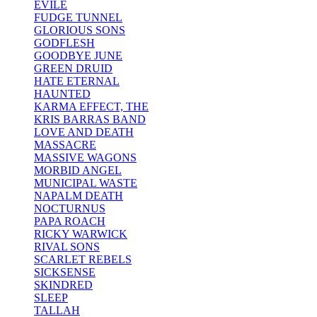
EVILE
FUDGE TUNNEL
GLORIOUS SONS
GODFLESH
GOODBYE JUNE
GREEN DRUID
HATE ETERNAL
HAUNTED
KARMA EFFECT, THE
KRIS BARRAS BAND
LOVE AND DEATH
MASSACRE
MASSIVE WAGONS
MORBID ANGEL
MUNICIPAL WASTE
NAPALM DEATH
NOCTURNUS
PAPA ROACH
RICKY WARWICK
RIVAL SONS
SCARLET REBELS
SICKSENSE
SKINDRED
SLEEP
TALLAH