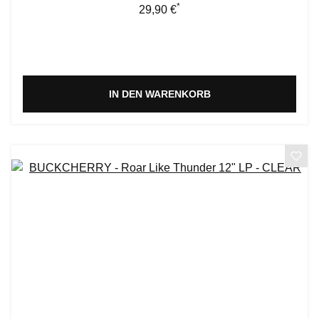
*
Regulärer Preis:
29,90 €
IN DEN WARENKORB