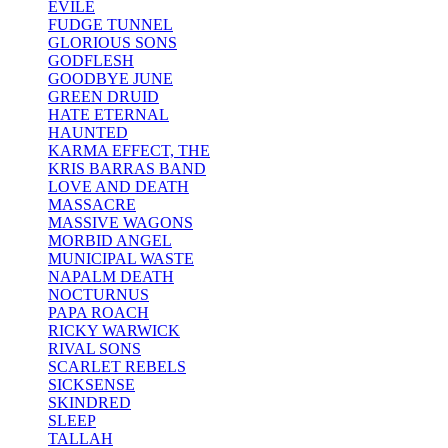
EVILE
FUDGE TUNNEL
GLORIOUS SONS
GODFLESH
GOODBYE JUNE
GREEN DRUID
HATE ETERNAL
HAUNTED
KARMA EFFECT, THE
KRIS BARRAS BAND
LOVE AND DEATH
MASSACRE
MASSIVE WAGONS
MORBID ANGEL
MUNICIPAL WASTE
NAPALM DEATH
NOCTURNUS
PAPA ROACH
RICKY WARWICK
RIVAL SONS
SCARLET REBELS
SICKSENSE
SKINDRED
SLEEP
TALLAH