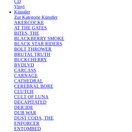
CD
Vinyl
Künstler
Zur Kategorie Künstler
AKERCOCKE
AT THE GATES
BITES, THE
BLACKBERRY SMOKE
BLACK STAR RIDERS
BOLT THROWER
BRUTAL TRUTH
BUCKCHERRY
BVDLVD
CARCASS
CARNAGE
CATHEDRAL
CEREBRAL BORE
CLUTCH
CULT OF LUNA
DECAPITATED
DEICIDE
DUB WAR
DUST CODA, THE
ENFORCER
ENTOMBED