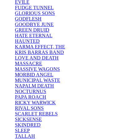
EVILE
FUDGE TUNNEL
GLORIOUS SONS
GODFLESH
GOODBYE JUNE
GREEN DRUID
HATE ETERNAL
HAUNTED
KARMA EFFECT, THE
KRIS BARRAS BAND
LOVE AND DEATH
MASSACRE
MASSIVE WAGONS
MORBID ANGEL
MUNICIPAL WASTE
NAPALM DEATH
NOCTURNUS
PAPA ROACH
RICKY WARWICK
RIVAL SONS
SCARLET REBELS
SICKSENSE
SKINDRED
SLEEP
TALLAH