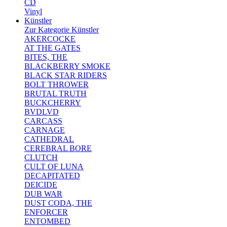
CD
Vinyl
Künstler
Zur Kategorie Künstler
AKERCOCKE
AT THE GATES
BITES, THE
BLACKBERRY SMOKE
BLACK STAR RIDERS
BOLT THROWER
BRUTAL TRUTH
BUCKCHERRY
BVDLVD
CARCASS
CARNAGE
CATHEDRAL
CEREBRAL BORE
CLUTCH
CULT OF LUNA
DECAPITATED
DEICIDE
DUB WAR
DUST CODA, THE
ENFORCER
ENTOMBED