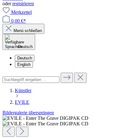
oder
registrieren
Merkzettel
0,00 €*
Menü schließen
Deutsch
Deutsch
English
Künstler
EVILE
Bildergalerie überspringen