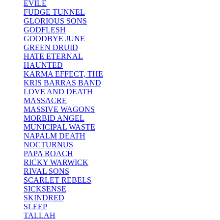
EVILE
FUDGE TUNNEL
GLORIOUS SONS
GODFLESH
GOODBYE JUNE
GREEN DRUID
HATE ETERNAL
HAUNTED
KARMA EFFECT, THE
KRIS BARRAS BAND
LOVE AND DEATH
MASSACRE
MASSIVE WAGONS
MORBID ANGEL
MUNICIPAL WASTE
NAPALM DEATH
NOCTURNUS
PAPA ROACH
RICKY WARWICK
RIVAL SONS
SCARLET REBELS
SICKSENSE
SKINDRED
SLEEP
TALLAH