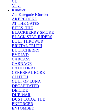
CD
Vinyl
Künstler
Zur Kategorie Künstler
AKERCOCKE
AT THE GATES
BITES, THE
BLACKBERRY SMOKE
BLACK STAR RIDERS
BOLT THROWER
BRUTAL TRUTH
BUCKCHERRY
BVDLVD
CARCASS
CARNAGE
CATHEDRAL
CEREBRAL BORE
CLUTCH
CULT OF LUNA
DECAPITATED
DEICIDE
DUB WAR
DUST CODA, THE
ENFORCER
ENTOMBED