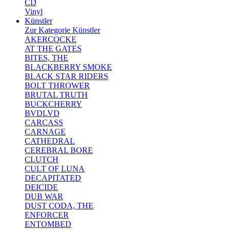
CD
Vinyl
Künstler
Zur Kategorie Künstler
AKERCOCKE
AT THE GATES
BITES, THE
BLACKBERRY SMOKE
BLACK STAR RIDERS
BOLT THROWER
BRUTAL TRUTH
BUCKCHERRY
BVDLVD
CARCASS
CARNAGE
CATHEDRAL
CEREBRAL BORE
CLUTCH
CULT OF LUNA
DECAPITATED
DEICIDE
DUB WAR
DUST CODA, THE
ENFORCER
ENTOMBED