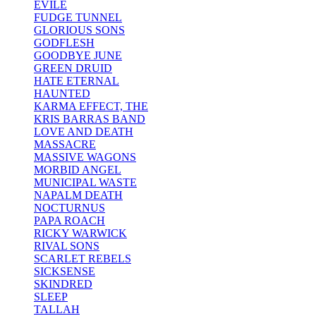
EVILE
FUDGE TUNNEL
GLORIOUS SONS
GODFLESH
GOODBYE JUNE
GREEN DRUID
HATE ETERNAL
HAUNTED
KARMA EFFECT, THE
KRIS BARRAS BAND
LOVE AND DEATH
MASSACRE
MASSIVE WAGONS
MORBID ANGEL
MUNICIPAL WASTE
NAPALM DEATH
NOCTURNUS
PAPA ROACH
RICKY WARWICK
RIVAL SONS
SCARLET REBELS
SICKSENSE
SKINDRED
SLEEP
TALLAH