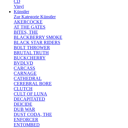
CD
Vinyl
Künstler
Zur Kategorie Künstler
AKERCOCKE
AT THE GATES
BITES, THE
BLACKBERRY SMOKE
BLACK STAR RIDERS
BOLT THROWER
BRUTAL TRUTH
BUCKCHERRY
BVDLVD
CARCASS
CARNAGE
CATHEDRAL
CEREBRAL BORE
CLUTCH
CULT OF LUNA
DECAPITATED
DEICIDE
DUB WAR
DUST CODA, THE
ENFORCER
ENTOMBED