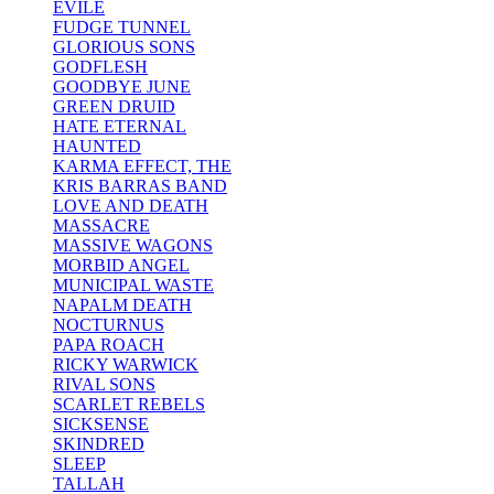
EVILE
FUDGE TUNNEL
GLORIOUS SONS
GODFLESH
GOODBYE JUNE
GREEN DRUID
HATE ETERNAL
HAUNTED
KARMA EFFECT, THE
KRIS BARRAS BAND
LOVE AND DEATH
MASSACRE
MASSIVE WAGONS
MORBID ANGEL
MUNICIPAL WASTE
NAPALM DEATH
NOCTURNUS
PAPA ROACH
RICKY WARWICK
RIVAL SONS
SCARLET REBELS
SICKSENSE
SKINDRED
SLEEP
TALLAH